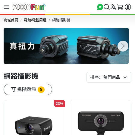
商城首頁
電競/電腦周邊
網路攝影機
網路攝影機
排序:
進階選項
5
23%