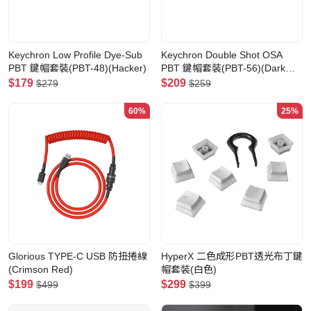
Keychron Low Profile Dye-Sub
Keychron Double Shot OSA
PBT 鍵帽套裝(PBT-48)(Hacker)
PBT 鍵帽套裝(PBT-56)(Dark
Grey)
$179
$209
$279
$259
60%
25%
Glorious TYPE-C USB 防扭捲線
HyperX 二色成形PBT透光布丁鍵
(Crimson Red)
帽套裝(白色)
$199
$299
$499
$399