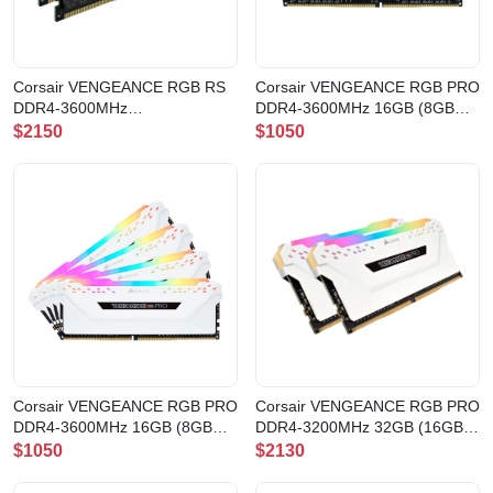
Corsair VENGEANCE RGB RS
Corsair VENGEANCE RGB PRO
DDR4-3600MHz
DDR4-3600MHz 16GB (8GB
32GB(2x16GB)
x2) CL18
$2150
$1050
C18(CMG32GX4M2D3600C18)
BLACK(CMW16GX4M2Z3600C18
Corsair VENGEANCE RGB PRO
Corsair VENGEANCE RGB PRO
DDR4-3600MHz 16GB (8GB
DDR4-3200MHz 32GB (16GB
x2) CL18
x2) CL16
$1050
$2130
WHITE(CMW16GX4M2D3600C18W)
WHITE(CMW32GX4M2E3200C16