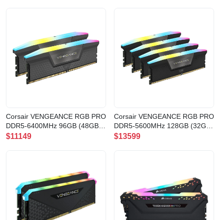
BLACK(CMH48GX5M2B5200C38)
BLACK(CMH64GX5M2B6400C32
Corsair VENGEANCE RGB PRO
Corsair VENGEANCE RGB PRO
DDR5-6400MHz 96GB (48GB
DDR5-5600MHz 128GB (32GB
x2) CL32
x4) CL40
$11149
$13599
BLACK(CMH96GX5M2B6400C32)
BLACK(CMH128GX5M4B5600C4