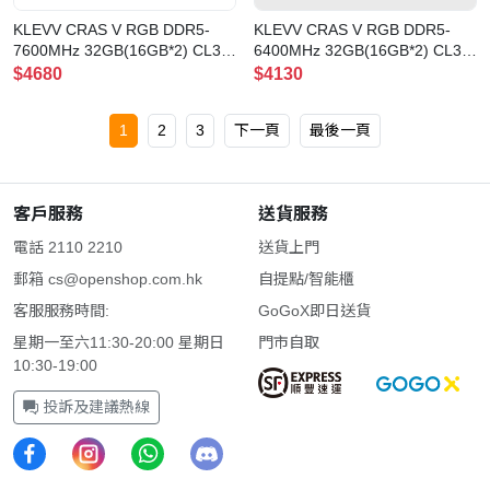
KLEVV CRAS V RGB DDR5-
KLEVV CRAS V RGB DDR5-
7600MHz 32GB(16GB*2) CL36
6400MHz 32GB(16GB*2) CL30
曜石黑(KD5AGUA80-76B360G)
晶燦白(KD5AGUA80-64B300J)
$4680
$4130
1
2
3
下一頁
最後一頁
客戶服務
送貨服務
電話 2110 2210
送貨上門
郵箱
cs@openshop.com.hk
自提點/智能櫃
客服服務時間:
GoGoX即日送貨
星期一至六11:30-20:00 星期日
門市自取
10:30-19:00
投訴及建議熱線