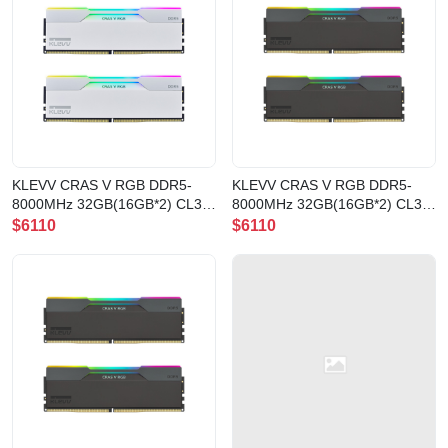
KLEVV CRAS V RGB DDR5-
KLEVV CRAS V RGB DDR5-
8000MHz 32GB(16GB*2) CL38
8000MHz 32GB(16GB*2) CL38
晶燦白(KD5AGUA80-80D380J)
曜石黑(KD5AGUA80-80D380G)
$6110
$6110