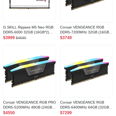
G.SKILL Ripjaws M5 Neo RGB
Corsair VENGEANCE RGB
DDR5-6000 32GB (16GB*2)
DDR5-7200MHz 32GB (16GB
CL36 White(F5-
x2) CL34
$3999
$3749
$4690
6000J2836G16GX2-RM5NRW)
BLACK(CMH32GX5M2X7200C34
Corsair VENGEANCE RGB PRO
Corsair VENGEANCE RGB
DDR5-5200MHz 48GB (24GB
DDR5-6400MHz 64GB (32GB
x2) CL38
x2) CL32
$4550
$7299