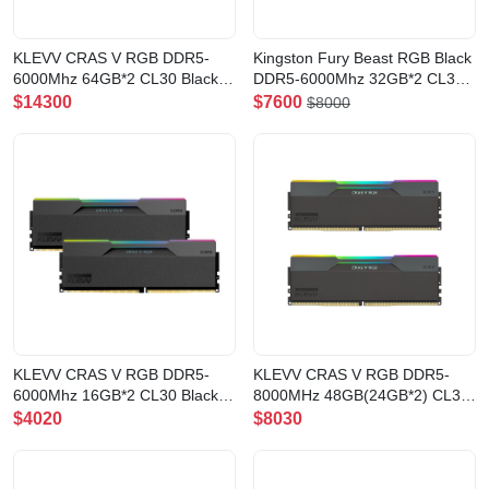
KLEVV CRAS V RGB DDR5-
Kingston Fury Beast RGB Black
6000Mhz 64GB*2 CL30 Black
DDR5-6000Mhz 32GB*2 CL30
記憶體(CV64X2-KD5BGUA80-
記憶體(KF560C30BBEAK2-64)
$14300
$7600
$8000
60A300G)
KLEVV CRAS V RGB DDR5-
KLEVV CRAS V RGB DDR5-
6000Mhz 16GB*2 CL30 Black
8000MHz 48GB(24GB*2) CL38
記憶體(CV16X2-KD5AGUA80-
曜石黑(KD5KGUD80-80D380G)
$4020
$8030
60A300G)