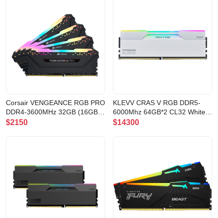
Corsair VENGEANCE RGB PRO
KLEVV CRAS V RGB DDR5-
DDR4-3600MHz 32GB (16GB
6000Mhz 64GB*2 CL32 White
x2) CL18
記憶體(CV64X2-KD5CGUB80-
$2150
$14300
BLACK(CMW32GX4M2D3600C18)
60B320J)