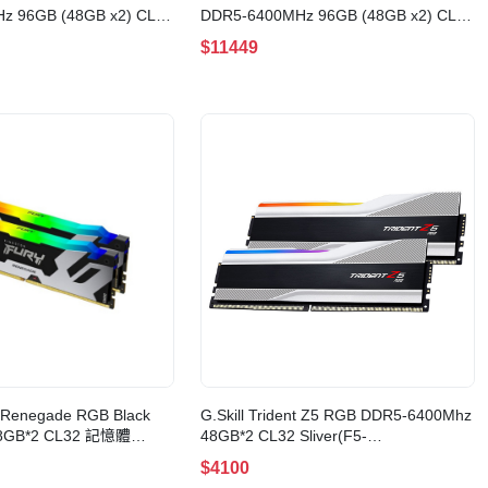
z 96GB (48GB x2) CL32
DDR5-6400MHz 96GB (48GB x2) CL32
6GX5M2B6400C32W)
BLACK(CMP96GX5M2B6400C32)
$11449
y Renegade RGB Black
G.Skill Trident Z5 RGB DDR5-6400Mhz
48GB*2 CL32 記憶體
48GB*2 CL32 Sliver(F5-
AK2-96)
6400J3239F48GX2-TZ5RS)
$4100