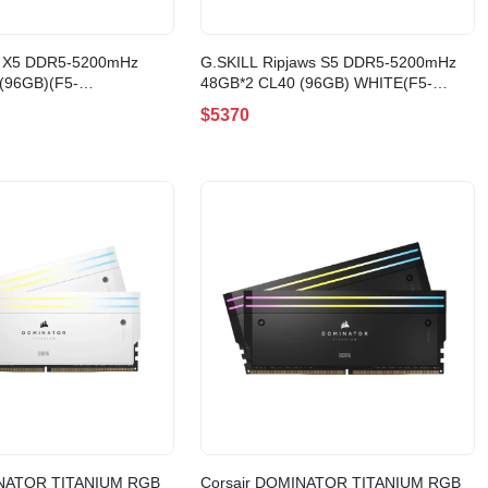
e X5 DDR5-5200mHz
G.SKILL Ripjaws S5 DDR5-5200mHz
(96GB)(F5-
48GB*2 CL40 (96GB) WHITE(F5-
8GX2-FX5)
5200J4040A48GX2-RS5W)
$5370
INATOR TITANIUM RGB
Corsair DOMINATOR TITANIUM RGB