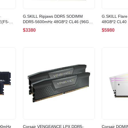
-
G.SKILL Ripjaws DDR5 SODIMM
G.SKILL Flar
E(F5-
DDR5-5600mHz 48GB*2 CL46 (96GB)
48GB*2 CL40 
(F5-5600S4645A48GX2-RS)
5200J4040A4
$3380
$5980
200mHz
Corsair VENGEANCE LPX DDR5-
Corsair DOM