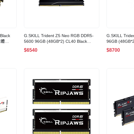
Black
G.SKILL Trident Z5 Neo RGB DDR5-
G.SKILL Trid
憶體
5600 96GB (48GB*2) CL40 Black
96GB (48GB*2)
EXPO AMD(F5-5600J4040D48GX2-
6400J3239F4
$6540
$8700
TZ5NR)