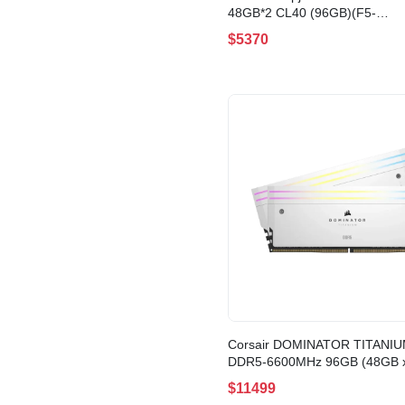
48GB*2 CL40 (96GB)(F5-
5200J4040A48GX2-RS5K)
$5370
Corsair DOMINATOR TITANI
DDR5-6600MHz 96GB (48GB 
WHITE(CMP96GX5M2B6600C
$11499