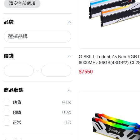
清空全部選項
品牌
價錢
G.SKILL Trident Z5 Neo RGB
6000MHz 96GB(48GB*2) CL2
White(F5-6000J2836F48GX2-
$7550
TZ5NRW)
商品狀態
缺貨
(416)
預購
(102)
正常
(17)