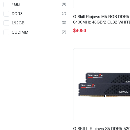
4GB
(8)
DDR3
(7)
G.Skill Ripjaws M5 RGB DDR5
6400MHz 48GB*2 CL32 WHIT
192GB
(3)
6400J3239F48GX2-RM5RW)
$4050
CUDIMM
(2)
G.SKILL Ripjaws S5 DDR5-5