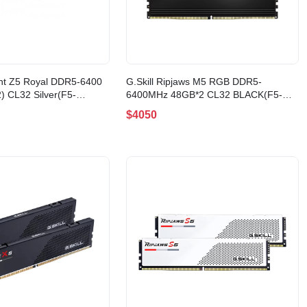
ent Z5 Royal DDR5-6400
G.Skill Ripjaws M5 RGB DDR5-
 CL32 Silver(F5-
6400MHz 48GB*2 CL32 BLACK(F5-
8GX2-TR5S)
6400J3239F48GX2-RM5RK)
$4050