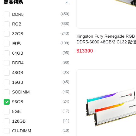
商品特點
DDR5
(450)
RGB
(338)
32GB
(243)
Kingston Fury Renegade RGB 
DDR5-6000 48GB*2 CL32 記
白色
(109)
(KF560C32RSAK2-96)
$13300
64GB
(95)
DDR4
(90)
48GB
(85)
16GB
(45)
SODIMM
(43)
96GB
(24)
8GB
(17)
128GB
(11)
CU-DIMM
(10)