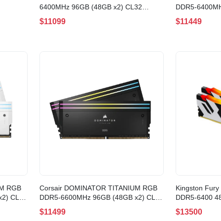
6400MHz 96GB (48GB x2) CL32
DDR5-6400MH
BLACK(CMK96GX5M2B6400C32)
WHITE(CMP9
$11099
$11449
UM RGB
Corsair DOMINATOR TITANIUM RGB
Kingston Fur
x2) CL32
DDR5-6600MHz 96GB (48GB x2) CL32
DDR5-6400 
32W)
BLACK(CMP96GX5M2B6600C32)
(KF564C32RS
$11499
$13500