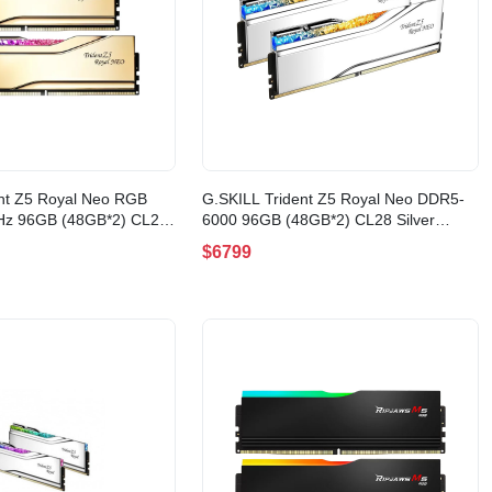
nt Z5 Royal Neo RGB
G.SKILL Trident Z5 Royal Neo DDR5-
z 96GB (48GB*2) CL28
6000 96GB (48GB*2) CL28 Silver
0J2836F48GX2-TR5NG)
EXPO AMD(F5-6000J2836F48GX2-
$6799
TR5NS)