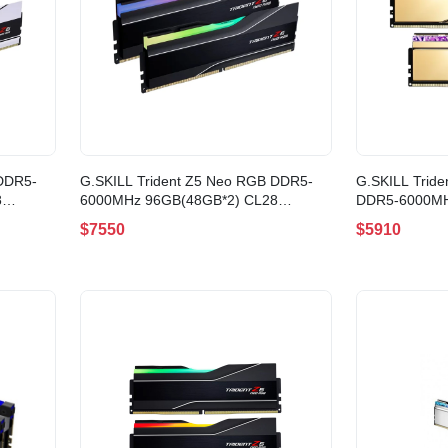
 DDR5-
G.SKILL Trident Z5 Neo RGB DDR5-
G.SKILL Tride
8
6000MHz 96GB(48GB*2) CL28
DDR5-6000MH
Black(F5-6000J2836F48GX2-TZ5NR)
GOLD(F5-600
$7550
$5910