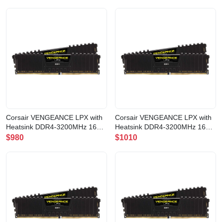
BLACK(CMK8GX4M1E3200C16)
Corsair VENGEANCE LPX with
Corsair VENGEANCE LPX with
Heatsink DDR4-3200MHz 16GB
Heatsink DDR4-3200MHz 16GB
(16GB x1) CL16
(8GB x2) CL16
$980
$1010
BLACK(CMK16GX4M1E3200C16)
BLACK(CMK16GX4M2E3200C16