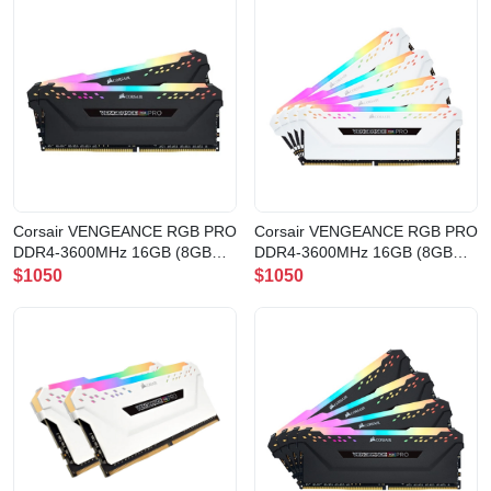
Corsair VENGEANCE RGB PRO
Corsair VENGEANCE RGB PRO
DDR4-3600MHz 16GB (8GB
DDR4-3600MHz 16GB (8GB
x2) CL18
x2) CL18
$1050
$1050
BLACK(CMW16GX4M2Z3600C18)
WHITE(CMW16GX4M2D3600C1