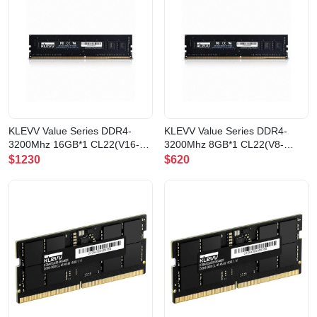
KLEVV Value Series DDR4-
KLEVV Value Series DDR4-
3200Mhz 16GB*1 CL22(V16-
3200Mhz 8GB*1 CL22(V8-
KD4AGUA80-32N220A)
KD48GU880-32N220A)
$1230
$620