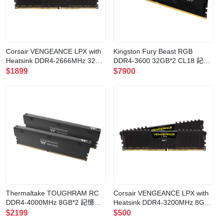
Corsair VENGEANCE LPX with
Kingston Fury Beast RGB
Heatsink DDR4-2666MHz 32GB
DDR4-3600 32GB*2 CL18 記憶
(16GB x2) CL16
體(KF436C18BB2AK2/64)
$1899
$7900
BLACK(CMK32GX4M2A2666C16)
Thermaltake TOUGHRAM RC
Corsair VENGEANCE LPX with
DDR4-4000MHz 8GB*2 記憶體
Heatsink DDR4-3200MHz 8GB
(RA24D408GX2-4000C19A)
(8GB x1) CL16
$2199
$500