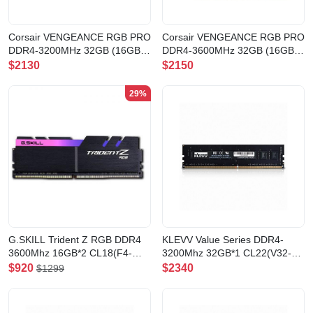
Corsair VENGEANCE RGB PRO
Corsair VENGEANCE RGB PRO
DDR4-3200MHz 32GB (16GB
DDR4-3600MHz 32GB (16GB
x2) CL16
x2) CL18
$2130
$2150
WHITE(CMW32GX4M2E3200C16W)
BLACK(CMW32GX4M2D3600C18
29%
G.SKILL Trident Z RGB DDR4
KLEVV Value Series DDR4-
3600Mhz 16GB*2 CL18(F4-
3200Mhz 32GB*1 CL22(V32-
3600C18D-32GTZR)
KD4BGUA80-32N220A)
$920
$2340
$1299