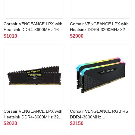
Corsair VENGEANCE LPX with
Corsair VENGEANCE LPX with
Heatsink DDR4-3600MHz 16GB
Heatsink DDR4-3200MHz 32GB
(8GB x2) CL18
(16GB x2) CL16
$1010
$2000
BLACK(CMK16GX4M2D3600C18)
BLACK(CMK32GX4M2E3200C16
Corsair VENGEANCE LPX with
Corsair VENGEANCE RGB RS
Heatsink DDR4-3600MHz 32GB
DDR4-3600MHz
(16GB x2) CL18
32GB(2x16GB)
$2020
$2150
BLACK(CMK32GX4M2D3600C18)
C18(CMG32GX4M2D3600C18)