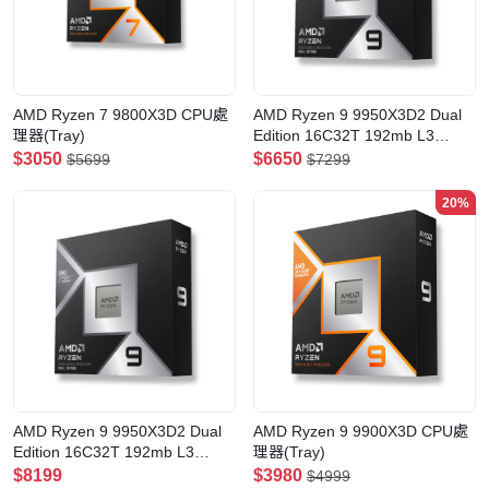
AMD Ryzen 7 9800X3D CPU處
AMD Ryzen 9 9950X3D2 Dual
理器(Tray)
Edition 16C32T 192mb L3
Cache CPU處理器(Tray)
$3050
$6650
$5699
$7299
20%
AMD Ryzen 9 9950X3D2 Dual
AMD Ryzen 9 9900X3D CPU處
Edition 16C32T 192mb L3
理器(Tray)
Cache CPU處理器(Box)
$8199
$3980
$4999