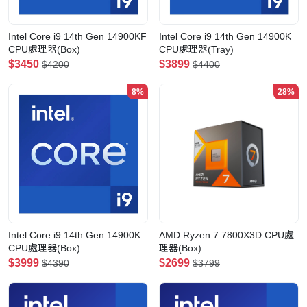
Intel Core i9 14th Gen 14900KF
Intel Core i9 14th Gen 14900K
CPU處理器(Box)
CPU處理器(Tray)
$3450
$3899
$4200
$4400
8%
28%
Intel Core i9 14th Gen 14900K
AMD Ryzen 7 7800X3D CPU處
CPU處理器(Box)
理器(Box)
$3999
$2699
$4390
$3799