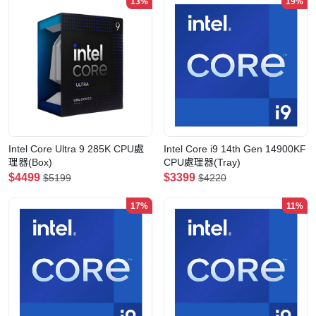
13%
19%
Intel Core Ultra 9 285K CPU處
Intel Core i9 14th Gen 14900KF
理器(Box)
CPU處理器(Tray)
$4499
$3399
$5199
$4220
17%
11%