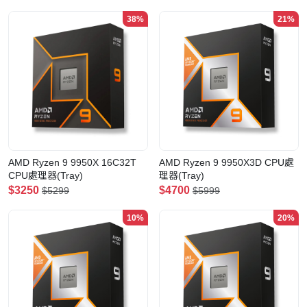
38%
21%
AMD Ryzen 9 9950X 16C32T
AMD Ryzen 9 9950X3D CPU處
CPU處理器(Tray)
理器(Tray)
$3250
$4700
$5299
$5999
10%
20%