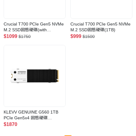
Crucial T700 PCIe Gen5 NVMe
Crucial T700 PCIe Gen5 NVMe
M.2 SSD固態硬碟(with
M.2 SSD固態硬碟(1TB)
Heatsink)(1TB)
$1099
$999
$1750
$1500
KLEVV GENUINE G560 1TB
PCIe Gen5x4 固態硬碟
(K01TBM2SP0-G56)
$1870