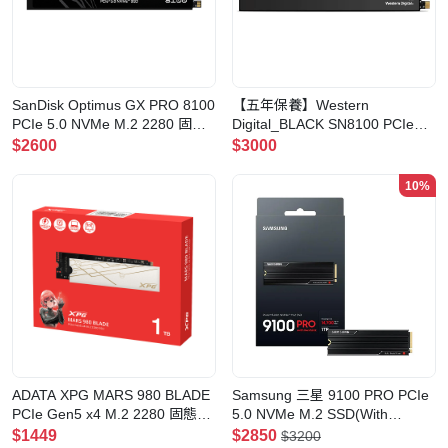
SanDisk Optimus GX PRO 8100
【五年保養】Western
PCIe 5.0 NVMe M.2 2280 固態
Digital_BLACK SN8100 PCIe
硬碟(SDSP82100TAN)(無散熱
Gen 5 NVMe 固態硬碟(無散熱
$2600
$3000
片-1TB)
片-1TB)
10%
ADATA XPG MARS 980 BLADE
Samsung 三星 9100 PRO PCIe
PCIe Gen5 x4 M.2 2280 固態硬
5.0 NVMe M.2 SSD(With
碟(1TB)
Heatsink-1TB)
$1449
$2850
$3200