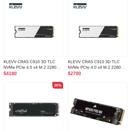
KLEVV CRAS C910 3D TLC
KLEVV CRAS C910 3D TLC
NVMe PCIe 4.0 x4 M.2 2280
NVMe PCIe 4.0 x4 M.2 2280
SSD 4TB(K04TBM2SP0-C91)
SSD 2TB(K02TBM2SP0-C91)
$4180
$2700
26%