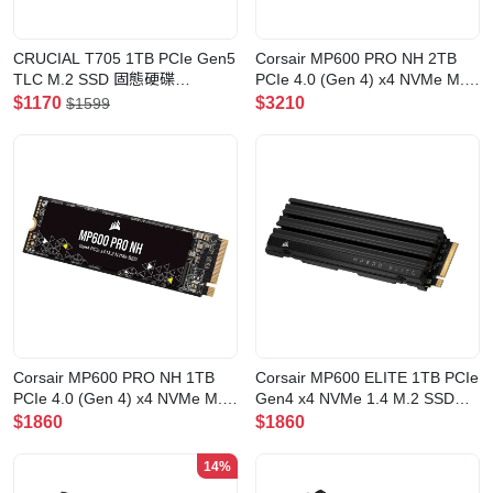
CRUCIAL T705 1TB PCIe Gen5
Corsair MP600 PRO NH 2TB
TLC M.2 SSD 固態硬碟
PCIe 4.0 (Gen 4) x4 NVMe M.2
(CT1000T705SSD3)
SSD 固態硬盤(CSSD-
$1170
$3210
$1599
F2000GBMP600PNH)
Corsair MP600 PRO NH 1TB
Corsair MP600 ELITE 1TB PCIe
PCIe 4.0 (Gen 4) x4 NVMe M.2
Gen4 x4 NVMe 1.4 M.2 SSD
SSD 固態硬盤(CSSD-
with Heatsink 固態硬盤(CSSD-
$1860
$1860
F1000GBMP600PNH)
F1000GBMP600EHS)
14%