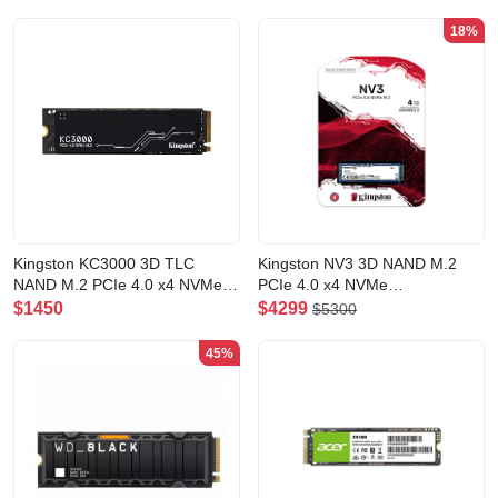
18%
Kingston KC3000 3D TLC
Kingston NV3 3D NAND M.2
NAND M.2 PCIe 4.0 x4 NVMe
PCIe 4.0 x4 NVMe
SSD(512GB)
SSD(4000GB)
$1450
$4299
$5300
45%