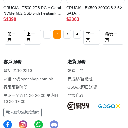
CRUCIAL T500 2TB PCIe Gen4
CRUCIAL BX500 2000GB 2.5吋
NVMe M.2 SSD with heatsink 固
SATA
態硬碟(CT2000T500SSD5)
SSD(CT2000BX500SSD1)
$1399
$2300
第一
上一
1
2
3
4
下一
最後一
頁
頁
頁
頁
客戶服務
送貨服務
電話 2110 2210
送貨上門
郵箱
cs@openshop.com.hk
自提點/智能櫃
客服服務時間:
GoGoX即日送貨
星期一至六11:30-20:00 星期日
門市自取
10:30-19:00
投訴及建議熱線