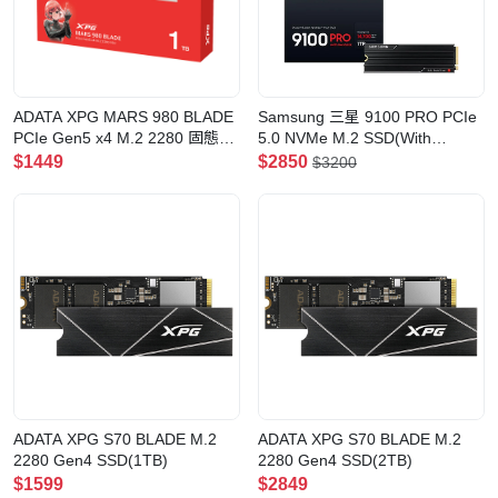
ADATA XPG MARS 980 BLADE
Samsung 三星 9100 PRO PCIe
PCIe Gen5 x4 M.2 2280 固態硬
5.0 NVMe M.2 SSD(With
碟(1TB)
Heatsink-1TB)
$1449
$2850
$3200
ADATA XPG S70 BLADE M.2
ADATA XPG S70 BLADE M.2
2280 Gen4 SSD(1TB)
2280 Gen4 SSD(2TB)
$1599
$2849