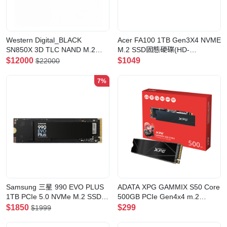
Western Digital_BLACK
Acer FA100 1TB Gen3X4 NVME
SN850X 3D TLC NAND M.2
M.2 SSD固態硬碟(HD-
PCIe 4.0 x4 NVMe SSD(With
AFA101T)
$12000
$1049
$22000
Heatsink-8TB)
7%
Samsung 三星 990 EVO PLUS
ADATA XPG GAMMIX S50 Core
1TB PCIe 5.0 NVMe M.2 SSD固
500GB PCIe Gen4x4 m.2
態硬碟(請保留包裝, 以便日後保
SSD(SGAMMIX550C-500G-CS)
$1850
$299
$1999
養)(1TB)