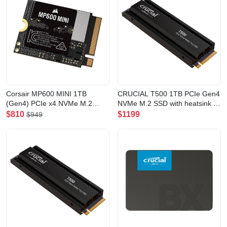
Corsair MP600 MINI 1TB
CRUCIAL T500 1TB PCIe Gen4
(Gen4) PCIe x4 NVMe M.2
NVMe M.2 SSD with heatsink 固
2230 SSD 固態硬盤(CSSD-
態硬碟(CT1000T500SSD8)
$810
$1199
$949
F1000GBMP600MN)