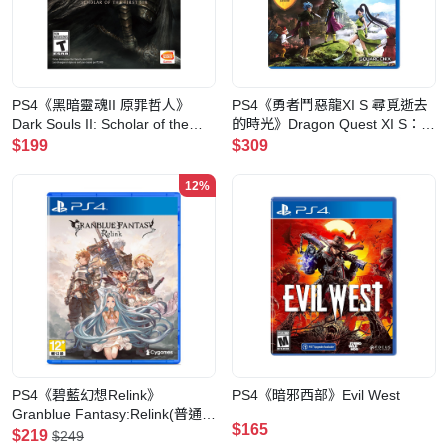
PS4《黑暗靈魂II 原罪哲人》
PS4《勇者鬥惡龍XI S 尋覓逝去
Dark Souls II: Scholar of the
的時光》Dragon Quest XI S：
First Sin(中英韓文合版)
Echoes of an Elusive Age(英文
$199
$309
封面)
12%
PS4《碧藍幻想Relink》
PS4《暗邪西部》Evil West
Granblue Fantasy:Relink(普通
$165
版)
$219
$249