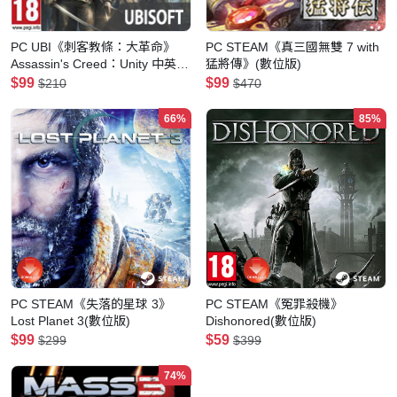
PC UBI《刺客教條：大革命》
PC STEAM《真三國無雙 7 with
Assassin's Creed：Unity 中英合
猛將傳》(數位版)
版(數位版)
$99
$99
$210
$470
66%
85%
PC STEAM《失落的星球 3》
PC STEAM《冤罪殺機》
Lost Planet 3(數位版)
Dishonored(數位版)
$99
$59
$299
$399
74%