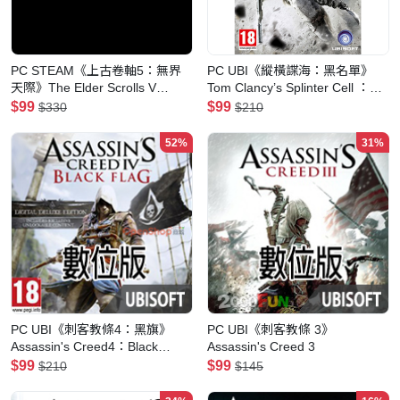
PC STEAM《上古卷軸5：無界
PC UBI《縱橫諜海：黑名單》
天際》The Elder Scrolls V
Tom Clancy’s Splinter Cell ：
Skyrim(數位-特別版)
Blacklist(數位豪華版)
$99
$99
$330
$210
52%
31%
PC UBI《刺客教條4：黑旗》
PC UBI《刺客教條 3》
Assassin's Creed4：Black
Assassin's Creed 3
Flag(數位豪華版)
$99
$99
$210
$145