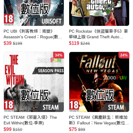
PC UBI《刺客教條：叛變》
PC Rockstar《俠盜獵車手5》豪
Assassin's Creed：Rogue(數位
華線上版 Grand Theft Auto
普通版-中英)
V(Premium Online Edition)
$39
$119
$199
$246
34%
24%
PC STEAM《邪靈入侵》The
PC STEAM《異塵餘生：新維加
Evil Within(數位-季票)
斯》Fallout：New Vegas(數位
版)
$99
$75
$150
$99