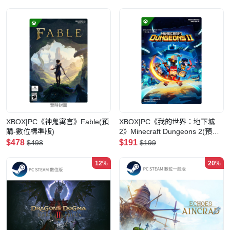
XBOX|PC《神鬼寓言》Fable(預
XBOX|PC《我的世界：地下城
購-數位標準版)
2》Minecraft Dungeons 2(預購-
數位標準版)
$478
$191
$498
$199
12%
20%