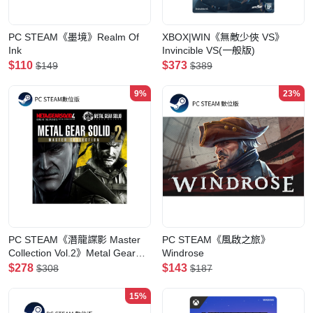
PC STEAM《墨境》Realm Of
XBOX|WIN《無敵少俠 VS》
Ink
Invincible VS(一般版)
$110
$373
$149
$389
9%
23%
PC STEAM《潛龍諜影 Master
PC STEAM《風啟之旅》
Collection Vol.2》Metal Gear
Windrose
Solid Master Collection Vol.2(數
$278
$143
$308
$187
位版)
15%