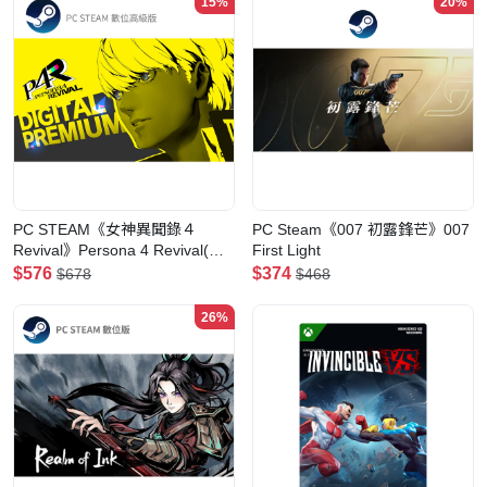
15%
20%
PC STEAM《女神異聞錄４
PC Steam《007 初露鋒芒》007
Revival》Persona 4 Revival(數
First Light
位高級版)
$576
$374
$678
$468
26%