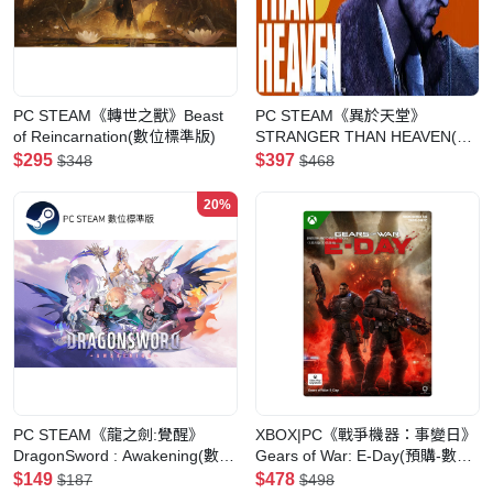
PC STEAM《轉世之獸》Beast
PC STEAM《異於天堂》
of Reincarnation(數位標準版)
STRANGER THAN HEAVEN(數
位一般版)
$295
$397
$348
$468
20%
PC STEAM《龍之劍:覺醒》
XBOX|PC《戰爭機器：事變日》
DragonSword : Awakening(數位
Gears of War: E-Day(預購-數位
標準版)
標準版)
$149
$478
$187
$498