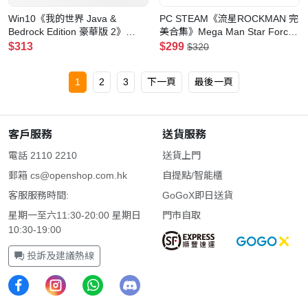
Win10《我的世界 Java &
PC STEAM《流星ROCKMAN 完
Bedrock Edition 豪華版 2》
美合集》Mega Man Star Force
Minecraft: Java & Bedrock
Legacy Collection(數位版)
$313
$299
$320
Edition Deluxe Collection 2
1
2
3
下一頁
最後一頁
客戶服務
送貨服務
電話 2110 2210
送貨上門
郵箱
cs@openshop.com.hk
自提點/智能櫃
客服服務時間:
GoGoX即日送貨
星期一至六11:30-20:00 星期日
門市自取
10:30-19:00
投訴及建議熱線