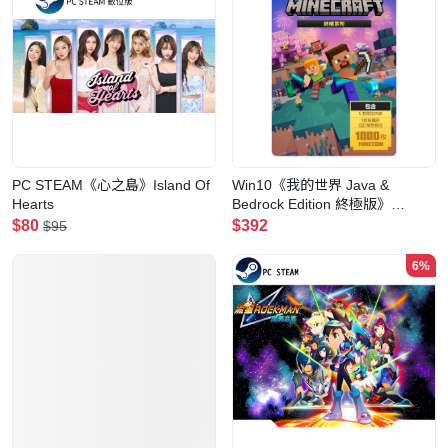
PC STEAM《心之島》Island Of
Win10《我的世界 Java &
Hearts
Bedrock Edition 終極版》
Minecraft: Java & Bedrock
$80
$392
$95
Edition Ultimate Collection
6%