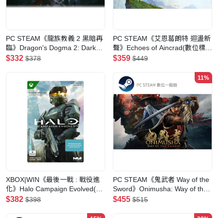
PC STEAM《龍族教義 2 黑暗再
PC STEAM《艾恩葛朗特 迴盪新
臨》Dragon's Dogma 2: Dark
聲》Echoes of Aincrad(數位標準
Arisen(數位版)
版)
$332
$359
$378
$449
11%
XBOX|WIN《最後一戰 : 戰役進
PC STEAM《鬼武者 Way of the
化》Halo Campaign Evolved(預
Sword》Onimusha: Way of the
購-數位標準版)
Sword(數位一般版)
$382
$455
$398
$515