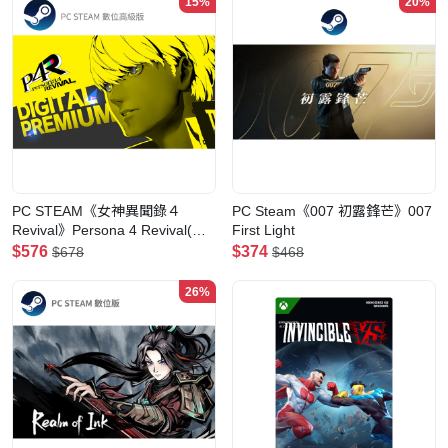
15%
20%
PC STEAM《女神異聞錄４
PC Steam《007 初露鋒芒》007
Revival》Persona 4 Revival(數
First Light
位高級版)
$576
$374
$678
$468
26%