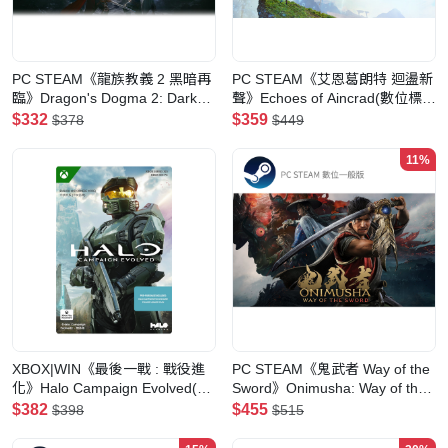
PC STEAM《龍族教義 2 黑暗再
PC STEAM《艾恩葛朗特 迴盪新
臨》Dragon's Dogma 2: Dark
聲》Echoes of Aincrad(數位標準
Arisen(數位版)
版)
$332
$359
$378
$449
11%
XBOX|WIN《最後一戰 : 戰役進
PC STEAM《鬼武者 Way of the
化》Halo Campaign Evolved(預
Sword》Onimusha: Way of the
購-數位標準版)
Sword(數位一般版)
$382
$455
$398
$515