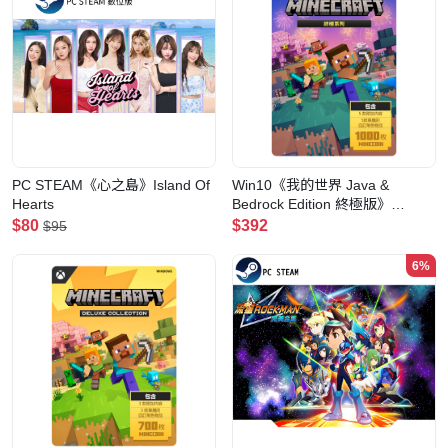
PC STEAM《心之島》Island Of
Win10《我的世界 Java &
Hearts
Bedrock Edition 終極版》
Minecraft: Java & Bedrock
$80
$392
$95
Edition Ultimate Collection
6%