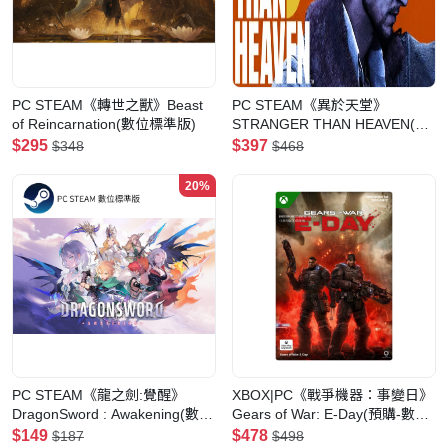
PC STEAM《轉世之獸》Beast
PC STEAM《異於天堂》
of Reincarnation(數位標準版)
STRANGER THAN HEAVEN(數
位一般版)
$295
$397
$348
$468
20%
PC STEAM《龍之劍:覺醒》
XBOX|PC《戰爭機器：事變日》
DragonSword : Awakening(數位
Gears of War: E-Day(預購-數位
標準版)
標準版)
$149
$478
$187
$498