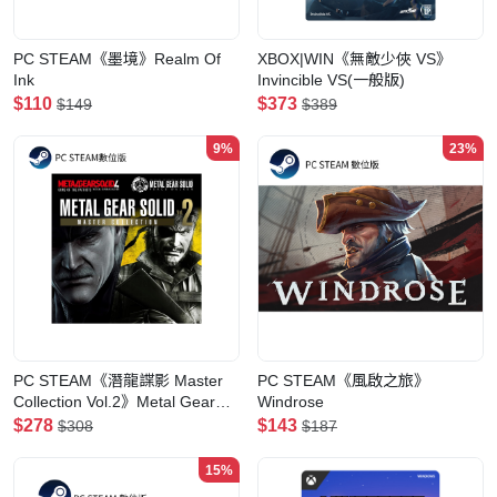
PC STEAM《墨境》Realm Of
XBOX|WIN《無敵少俠 VS》
Ink
Invincible VS(一般版)
$110
$373
$149
$389
9%
23%
PC STEAM《潛龍諜影 Master
PC STEAM《風啟之旅》
Collection Vol.2》Metal Gear
Windrose
Solid Master Collection Vol.2(數
$278
$143
$308
$187
位版)
15%