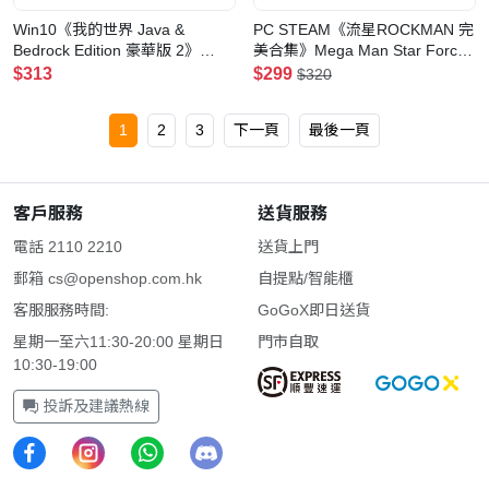
Win10《我的世界 Java &
PC STEAM《流星ROCKMAN 完
Bedrock Edition 豪華版 2》
美合集》Mega Man Star Force
Minecraft: Java & Bedrock
Legacy Collection(數位版)
$313
$299
$320
Edition Deluxe Collection 2
1
2
3
下一頁
最後一頁
客戶服務
送貨服務
電話 2110 2210
送貨上門
郵箱
cs@openshop.com.hk
自提點/智能櫃
客服服務時間:
GoGoX即日送貨
星期一至六11:30-20:00 星期日
門市自取
10:30-19:00
投訴及建議熱線