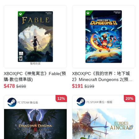
XBOX|PC《神鬼寓言》Fable(預
XBOX|PC《我的世界：地下城
購-數位標準版)
2》Minecraft Dungeons 2(預購-
數位標準版)
$478
$191
$498
$199
12%
20%