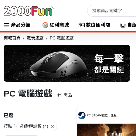
產品分類
紅利商城
數位便利店
自
商城首頁
電玩遊戲
PC 電腦遊戲
PC 電腦遊戲
4
件商品
已選
特點：
桌遊/解謎類 (4)