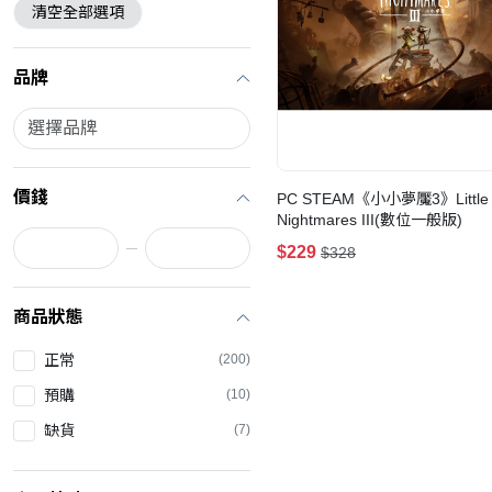
清空全部選項
品牌
價錢
PC STEAM《小小夢魘3》Little
Nightmares III(數位一般版)
$229
$328
商品狀態
正常
(200)
預購
(10)
缺貨
(7)