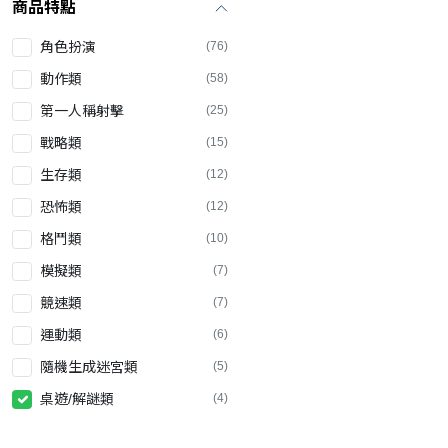
商品特點
角色扮演
(76)
動作類
(58)
第一人稱射擊
(25)
戰略類
(15)
生存類
(12)
恐怖類
(12)
格鬥類
(10)
模擬類
(7)
競速類
(7)
運動類
(6)
隨機生成迷宮類
(5)
桌遊/解謎類
(4)