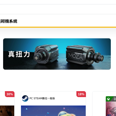
組砌機系統
30%
18%