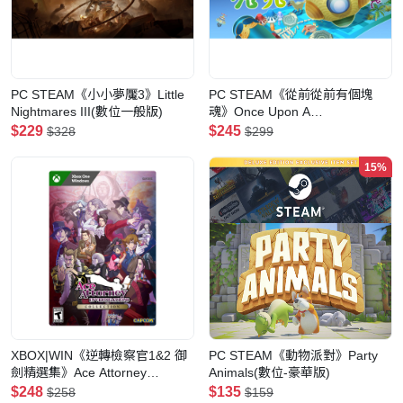
PC STEAM《小小夢魘3》Little
PC STEAM《從前從前有個塊
Nightmares III(數位一般版)
魂》Once Upon A
KATAMARI(數位一般版)
$229
$245
$328
$299
15%
XBOX|WIN《逆轉檢察官1&2 御
PC STEAM《動物派對》Party
劍精選集》Ace Attorney
Animals(數位-豪華版)
Investigations Collection(數位
$248
$135
$258
$159