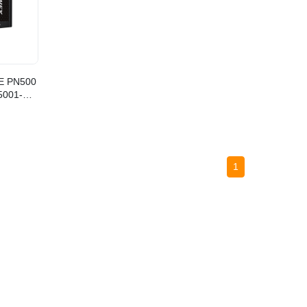
TE PN500
001-
1