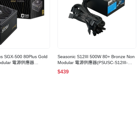
us SGX-500 80Plus Gold
Seasonic S12III 500W 80+ Bronze Non
 Modular 電源供應器
Modular 電源供應器(PSUSC-S12III-
S-SGX-500)
500)
$439