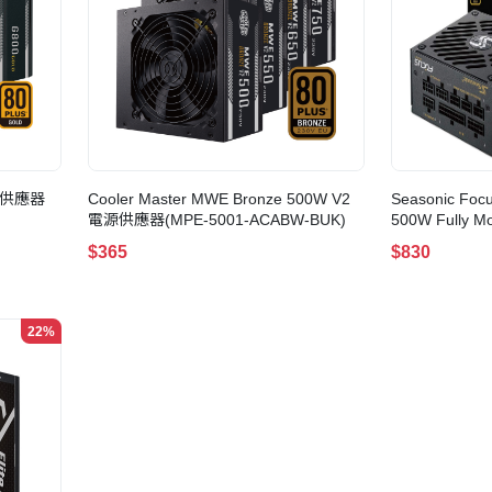
 電源供應器
Cooler Master MWE Bronze 500W V2
Seasonic Foc
電源供應器(MPE-5001-ACABW-BUK)
500W Fully
(PSUSC-FOCU
$365
$830
22%