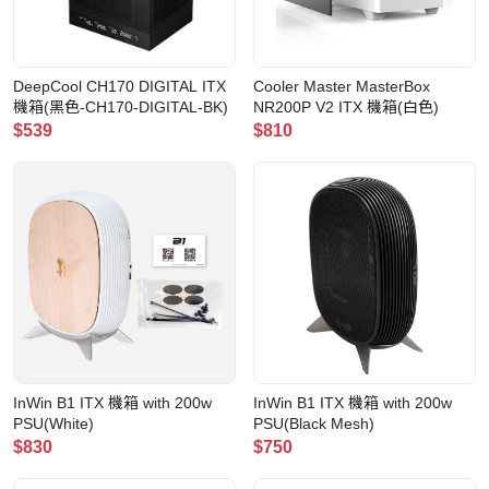
DeepCool CH170 DIGITAL ITX
Cooler Master MasterBox
機箱(黑色-CH170-DIGITAL-BK)
NR200P V2 ITX 機箱(白色)
$539
$810
InWin B1 ITX 機箱 with 200w
InWin B1 ITX 機箱 with 200w
PSU(White)
PSU(Black Mesh)
$830
$750