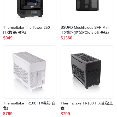
Thermaltake The Tower 250
SSUPD Meshlicious SFF Mini
ITX機箱(黑色)
ITX機箱(附帶PCIe 5.0延長線)
$949
$1360
Thermaltake TR100 ITX機箱(白
Thermaltake TR100 ITX機箱(黑
色)
色)
$799
$799