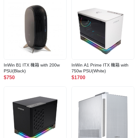
InWin B1 ITX 機箱 with 200w
InWin A1 Prime ITX 機箱 with
PSU(Black)
750w PSU(White)
$750
$1700