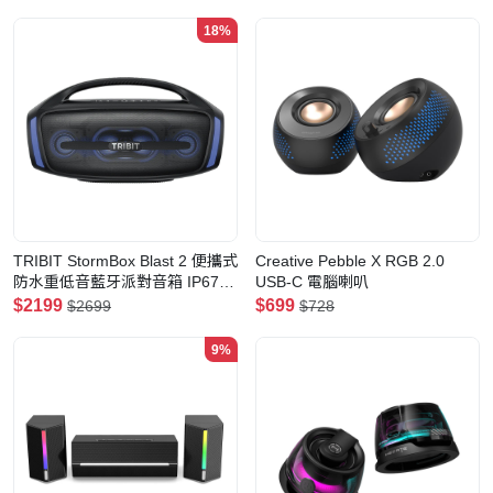
RGB炫彩
18%
TRIBIT StormBox Blast 2 便攜式
Creative Pebble X RGB 2.0
防水重低音藍牙派對音箱 IP67 |
USB-C 電腦喇叭
200W大功率 | RGB炫彩 | 超長續
$2199
$699
$2699
$728
航
9%