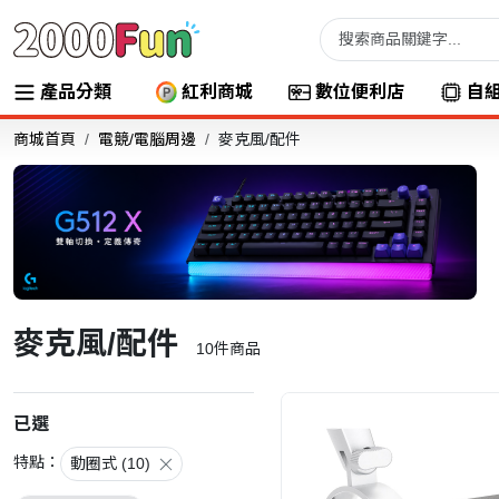
產品分類
紅利商城
數位便利店
自
商城首頁
電競/電腦周邊
麥克風/配件
麥克風/配件
10
件商品
已選
特點：
動圈式 (10)