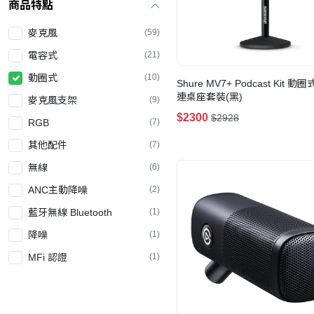
商品特點
麥克風
(59)
電容式
(21)
動圈式
(10)
Shure MV7+ Podcast Kit 
連桌座套裝(黑)
麥克風支架
(9)
$2300
$2928
RGB
(7)
其他配件
(7)
無線
(6)
ANC主動降噪
(2)
藍牙無線 Bluetooth
(1)
降噪
(1)
MFi 認證
(1)