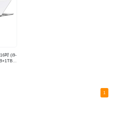
16吋 (i9-
GB+1TB)
1