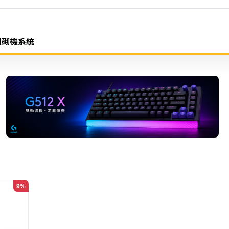
組砌機系統
9%