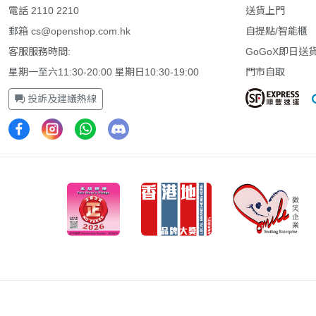
HDMI 2.1
電話 2110 2210
送貨上門
UHD
(6)
郵箱
cs@openshop.com.hk
自提點/智能櫃
1500R
(5)
客服服務時間:
GoGoX即日送
200Hz
(5)
星期一至六11:30-20:00 星期日10:30-19:00
門市自取
0.03ms
(4)
投訴及建議熱線
25吋
(4)
360Hz
(4)
21.5吋
(3)
24.5吋
(3)
260Hz
(3)
AMD FreeSync
(3)
FHD (1920 x 1080)
(3)
KVM
(3)
USB-C
(3)
VESA DisplayHDR 400
(3)