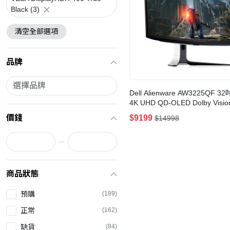
Black (3)
清空全部選項
品牌
Dell Alienware AW3225QF 32
4K UHD QD-OLED Dolby Visio
曲面電競顯示器
價錢
$9199
$14998
商品狀態
預購
(189)
正常
(162)
缺貨
(84)