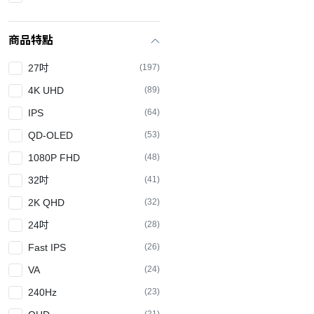
商品特點
27吋
(197)
4K UHD
(89)
IPS
(64)
QD-OLED
(53)
1080P FHD
(48)
32吋
(41)
2K QHD
(32)
24吋
(28)
Fast IPS
(26)
VA
(24)
240Hz
(23)
(21)