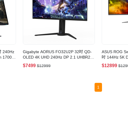
吋 240Hz
Gigabyte AORUS FO32U2P 32吋 QD-
ASUS ROG Sw
n 1700R
OLED 4K UHD 240Hz DP 2.1 UHBR20
吋 144Hz 5
電競顯示器
器
$7499
$12899
$12999
$129
1