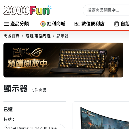
產品分類
紅利商城
數位便利店
自
商城首頁
電競/電腦周邊
顯示器
顯示器
3
件商品
已選
特點：
VESA DisplayHDR 400 True