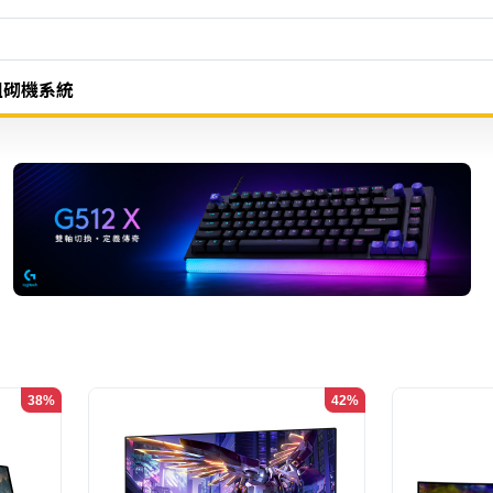
組砌機系統
38%
42%