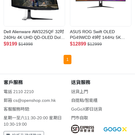
Dell Alienware AW3225QF 32吋
ASUS ROG Swift OLED
240Hz 4K UHD QD-OLED Dolby
PG49WCD 49吋 144Hz 5K
Vision 1700R 曲面電競顯示器
DQHD超寬曲面 電競顯示器
$9199
$12899
$14998
$12999
1
客戶服務
送貨服務
電話 2110 2210
送貨上門
郵箱
cs@openshop.com.hk
自提點/智能櫃
客服服務時間:
GoGoX即日送貨
星期一至六11:30-20:00 星期日
門市自取
10:30-19:00