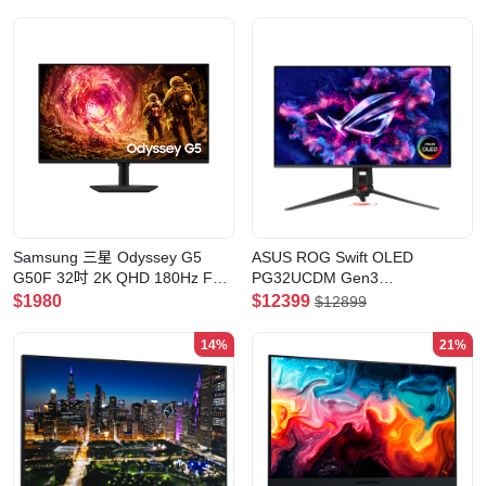
Samsung 三星 Odyssey G5
ASUS ROG Swift OLED
G50F 32吋 2K QHD 180Hz Fast
PG32UCDM Gen3
IPS 電競顯示器
(PG32UCDM3) 32吋 4K UHD
$1980
$12399
$12899
QD-OLED 240Hz 電競顯示器
14%
21%