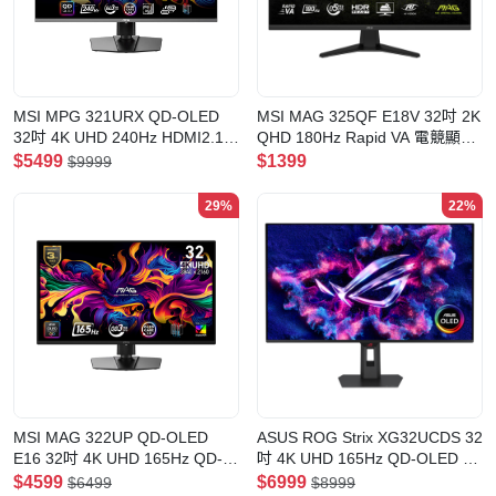
MSI MPG 321URX QD-OLED
MSI MAG 325QF E18V 32吋 2K
32吋 4K UHD 240Hz HDMI2.1
QHD 180Hz Rapid VA 電競顯示
QD-OLED 電競顯示器(MO-
器
$5499
$1399
$9999
MP321QO)
29%
22%
MSI MAG 322UP QD-OLED
ASUS ROG Strix XG32UCDS 32
E16 32吋 4K UHD 165Hz QD-
吋 4K UHD 165Hz QD-OLED 電
OLED 電競顯示器
競顯示器
$4599
$6999
$6499
$8999