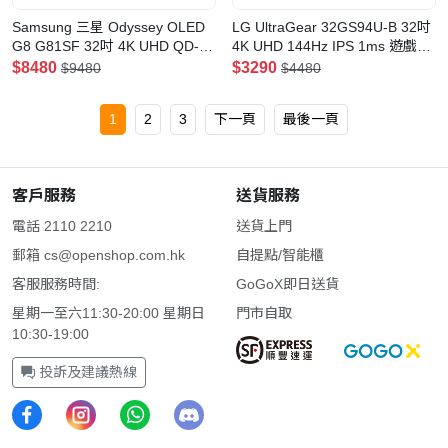
Samsung 三星 Odyssey OLED
LG UltraGear 32GS94U-B 32吋
G8 G81SF 32吋 4K UHD QD-
4K UHD 144Hz IPS 1ms 遊戲顯
OLED 240Hz 電競顯示器
示器
$8480
$3290
$9480
$4480
1
2
3
下一頁
最後一頁
客戶服務
送貨服務
電話 2110 2210
送貨上門
郵箱
cs@openshop.com.hk
自提點/智能櫃
客服服務時間:
GoGoX即日送貨
星期一至六11:30-20:00 星期日
門市自取
10:30-19:00
投訴及建議熱線