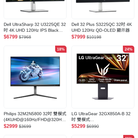
Dell UltraSharp 32 U3225QE 32
Dell 32 Plus S3225QC 32吋 4K
吋 4K UHD 120Hz IPS Black
UHD 120Hz QD-OLED 顯示器
Thunderbolt Hub 顯示器
$6799
$7999
$7968
$10198
18%
24%
Philips 32M2N5800 32吋 雙模式
LG UltraGear 32GX850A-B 32
(4KUHD@160Hz/FHD@320Hz)
吋 雙模式
Fast IPS 電競顯示器
(4KUHD@165Hz/FHD@330Hz)
$2999
$5299
$3699
$6990
鏡面OLED 電競顯示器