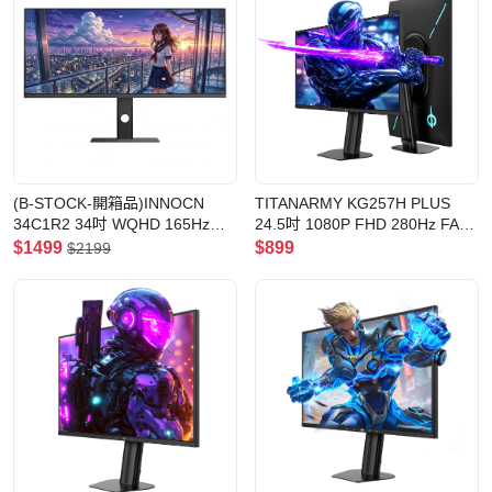
(B-STOCK-開箱品)INNOCN
TITANARMY KG257H PLUS
34C1R2 34吋 WQHD 165Hz
24.5吋 1080P FHD 280Hz FAST
IPS 21:9 顯示器
IPS 電競顯示器
$1499
$899
$2199