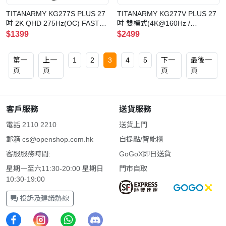
TITANARMY KG277S PLUS 27
TITANARMY KG277V PLUS 27
吋 2K QHD 275Hz(OC) FAST
吋 雙模式(4K@160Hz /
IPS 電競顯示器
FHD@480Hz) FAST IPS 電競顯
$1399
$2499
示器
第一
上一
1
2
3
4
5
下一
最後一
頁
頁
頁
頁
客戶服務
送貨服務
電話 2110 2210
送貨上門
郵箱
cs@openshop.com.hk
自提點/智能櫃
客服服務時間:
GoGoX即日送貨
星期一至六11:30-20:00 星期日
門市自取
10:30-19:00
投訴及建議熱線