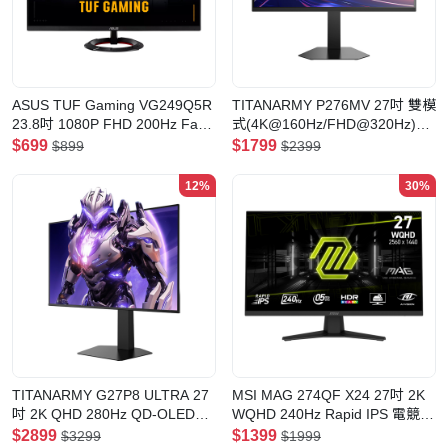
ASUS TUF Gaming VG249Q5R
TITANARMY P276MV 27吋 雙模
23.8吋 1080P FHD 200Hz Fast
式(4K@160Hz/FHD@320Hz)
IPS 電競顯示器
QD-MINI LED 電競顯示器(180分
$699
$1799
$899
$2399
區)
12%
30%
TITANARMY G27P8 ULTRA 27
MSI MAG 274QF X24 27吋 2K
吋 2K QHD 280Hz QD-OLED
WQHD 240Hz Rapid IPS 電競顯
HDMI2.1 電競顯示器
示器
$2899
$1399
$3299
$1999