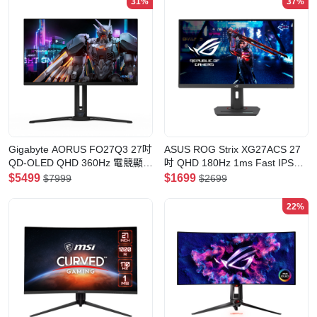
31%
37%
Gigabyte AORUS FO27Q3 27吋
ASUS ROG Strix XG27ACS 27
QD-OLED QHD 360Hz 電競顯示
吋 QHD 180Hz 1ms Fast IPS
器
HDR 電競顯示器(黑色)
$5499
$1699
$7999
$2699
22%