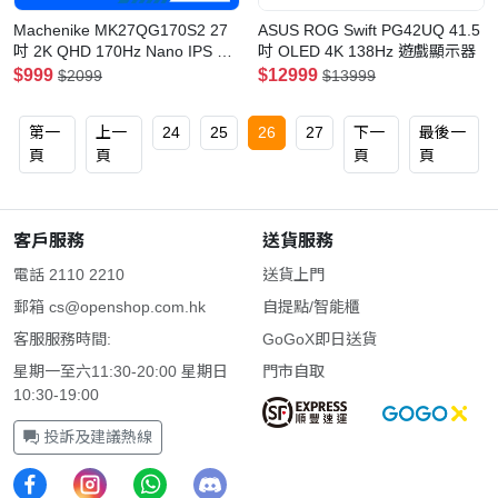
Machenike MK27QG170S2 27
ASUS ROG Swift PG42UQ 41.5
吋 2K QHD 170Hz Nano IPS 顯
吋 OLED 4K 138Hz 遊戲顯示器
示器
$999
$12999
$2099
$13999
第一
上一
24
25
26
27
下一
最後一
頁
頁
頁
頁
客戶服務
送貨服務
電話 2110 2210
送貨上門
郵箱
cs@openshop.com.hk
自提點/智能櫃
客服服務時間:
GoGoX即日送貨
星期一至六11:30-20:00 星期日
門市自取
10:30-19:00
投訴及建議熱線