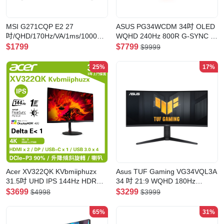
MSI G271CQP E2 27
ASUS PG34WCDM 34吋 OLED
吋/QHD/170Hz/VA/1ms/1000R/
WQHD 240Hz 800R G-SYNC 曲
可調升降 曲面電競顯示器
面電競顯示器
$1799
$7799
$9999
25%
17%
Acer XV322QK KVbmiiphuzx
Asus TUF Gaming VG34VQL3A
31.5吋 UHD IPS 144Hz HDR
34 吋 21:9 WQHD 180Hz
1ms 電競顯示器
1500R HDR 400 曲面電競顯示
$3699
$3299
$4998
$3999
器(VG34VQL3A)
65%
31%