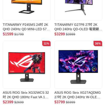
TITANARMY P245MS 24吋 2K
TITANARMY G27P8 27吋 2K
QHD 240Hz QD MINI-LED 576
QHD 240Hz QD-OLED 電競顯示
分區 電競顯示器
器
$1599
$3299
$1799
$3999
11%
36%
ASUS ROG Strix XG32WCS 32
ASUS ROG Strix XG27AQDMG
吋 2K QHD 180Hz Fast VA 1ms
27吋 2K QHD 240Hz W-OLED
電競顯示器
HDR10 G-SYNC compatible 電
$2399
$3799
$2699
$5999