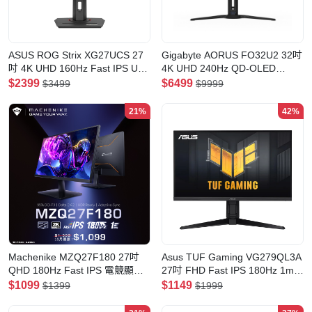
ASUS ROG Strix XG27UCS 27
Gigabyte AORUS FO32U2 32吋
吋 4K UHD 160Hz Fast IPS USB
4K UHD 240Hz QD-OLED
Type-C 電競顯示器
0.03ms 電競顯示器
$2399
$6499
$3499
$9999
21%
42%
Machenike MZQ27F180 27吋
Asus TUF Gaming VG279QL3A
QHD 180Hz Fast IPS 電競顯示
27吋 FHD Fast IPS 180Hz 1ms
器(MO-MZ27180)
電競顯示器
$1099
$1149
$1399
$1999