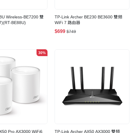
8U Wireless-BE7200 雙
TP-Link Archer BE230 BE3600 雙頻
)(RT-BE88U)
WiFi 7 路由器
$699
$749
30%
 X50 Pro AX3000 WiFi6
TP-Link Archer AX50 AX3000 雙頻