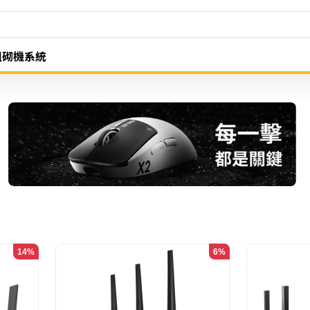
組砌機系統
14%
6%