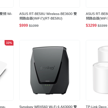
0 雙頻 Wi-
ASUS RT-BE58U Wireless-BE3600 雙
ASUS RT-BE8
頻路由器(WiFi7)(RT-BE58U)
頻路由器(WiFi7
$999
$3299
$1099
$3399
33%
ess-
Synology WRX560 Wi-Fi 6 AX3000 雙
TP-Link Deco