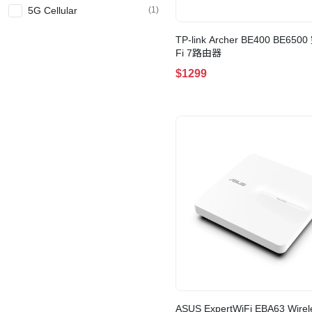
5G Cellular
(1)
TP-link Archer BE400 BE650
Fi 7路由器
$1299
ASUS ExpertWiFi EBA63 Wirel