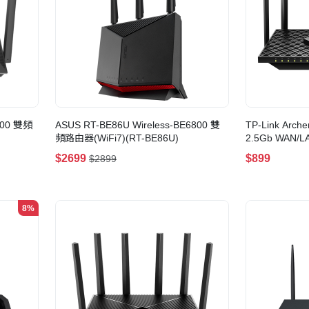
800 雙頻
ASUS RT-BE86U Wireless-BE6800 雙
TP-Link Arch
頻路由器(WiFi7)(RT-BE86U)
2.5Gb WAN/LA
WiFi 6 路由器
$2699
$899
$2899
8%