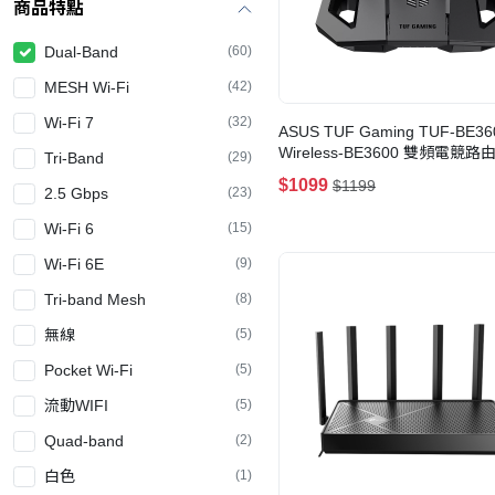
商品特點
Dual-Band
(60)
MESH Wi-Fi
(42)
Wi-Fi 7
(32)
ASUS TUF Gaming TUF-BE36
Wireless-BE3600 雙頻電競路由
Tri-Band
(29)
7)
$1099
$1199
2.5 Gbps
(23)
Wi-Fi 6
(15)
Wi-Fi 6E
(9)
Tri-band Mesh
(8)
無線
(5)
Pocket Wi-Fi
(5)
流動WIFI
(5)
Quad-band
(2)
白色
(1)