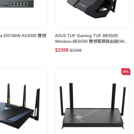
da ER706W AX3000 雙頻
ASUS TUF Gaming TUF-BE6500
Wireless-BE6500 雙頻電競路由器(WiFi
7)(TUF-BE6500)
$1599
$2099
6%