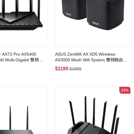
er AX72 Pro AX5400
ASUS ZenWifi AX XD5 Wireless-
N Multi-Gigabit 雙頻
AX3000 Mesh Wifi System 雙頻路由器
(WIFI 6)(黑色-2 Pack)
$1199
$1999
23%