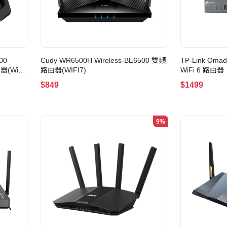
00
Cudy WR6500H Wireless-BE6500 雙頻
TP-Link Oma
器(WiFi
路由器(WIFI7)
WiFi 6 路由器
$849
$1499
9%