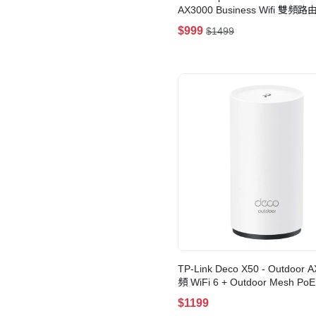
AX3000 Business Wifi 雙頻路
6)(EBA63)
$999
$1499
TP-Link Deco X50 - Outdoor 
頻 WiFi 6 + Outdoor Mesh PoE 路由
(1件套裝)
$1199