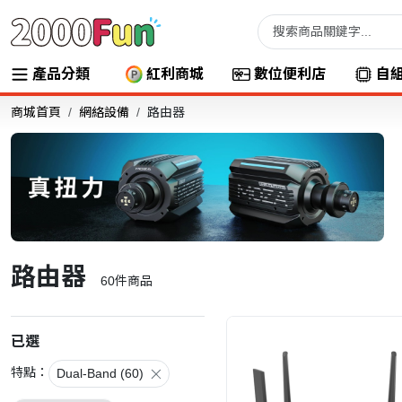
產品分類
紅利商城
數位便利店
自
商城首頁
網絡設備
路由器
路由器
60
件商品
已選
特點：
Dual-Band (60)