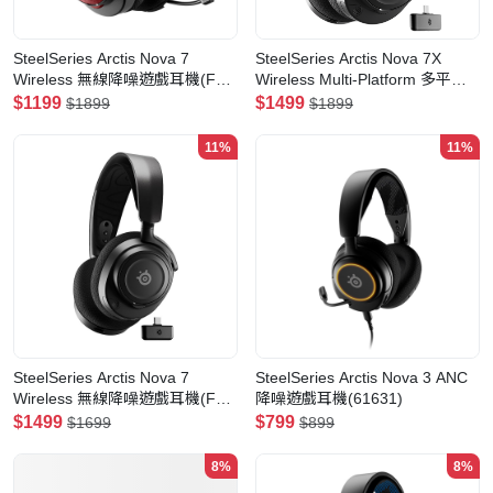
SteelSeries Arctis Nova 7
SteelSeries Arctis Nova 7X
Wireless 無線降噪遊戲耳機(For
Wireless Multi-Platform 多平台
PC, PS4/5 and switch)(61555)
無線降噪遊戲耳機(61565)(黑色)
$1199
$1499
$1899
$1899
(Diablo IV Edition)
11%
11%
SteelSeries Arctis Nova 7
SteelSeries Arctis Nova 3 ANC
Wireless 無線降噪遊戲耳機(For
降噪遊戲耳機(61631)
PC, PS4/5 and switch)(61553)
$1499
$799
$1699
$899
8%
8%