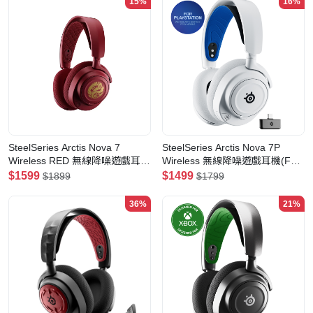
15%
16%
SteelSeries Arctis Nova 7
SteelSeries Arctis Nova 7P
Wireless RED 無線降噪遊戲耳機
Wireless 無線降噪遊戲耳機(For
(For PC, PS4/5 and switch)
Playstation, PC, Switch, Mobile)
$1599
$1499
$1899
$1799
(61557)(2024龍年特別款)
(61561)(白色)
36%
21%