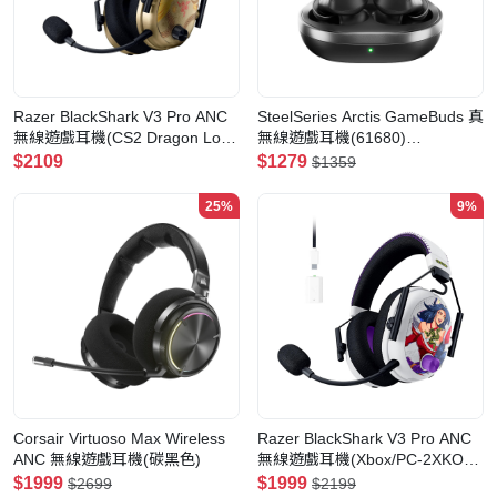
Razer BlackShark V3 Pro ANC
SteelSeries Arctis GameBuds 真
無線遊戲耳機(CS2 Dragon Lore
無線遊戲耳機(61680)
Edition-CS2 Dragon Lore
(PlayStation/PC-黑色)
$2109
$1279
$1359
Edition)
25%
9%
Corsair Virtuoso Max Wireless
Razer BlackShark V3 Pro ANC
ANC 無線遊戲耳機(碳黑色)
無線遊戲耳機(Xbox/PC-2XKO特
別版)
$1999
$1999
$2699
$2199