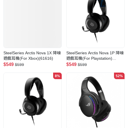
SteelSeries Arctis Nova 1X 降噪
SteelSeries Arctis Nova 1P 降噪
遊戲耳機(For Xbox)(61616)
遊戲耳機(For Playstation)
(61611)(黑色)
$549
$549
$599
$599
8%
52%