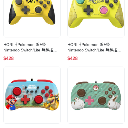
HORI《Pokemon 系列》
HORI《Pokemon 系列》
Nintendo Switch/Lite 無線控制
Nintendo Switch/Lite 無線控制
器(NSW-259 COOL)
器(NSW-258 POP)
$428
$428